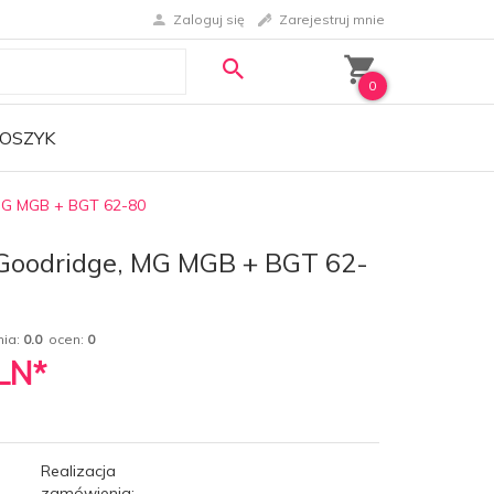
Zaloguj się
Zarejestruj mnie
0
OSZYK
MG MGB + BGT 62-80
Goodridge, MG MGB + BGT 62-
nia:
0.0
ocen:
0
LN*
Realizacja
zamówienia: