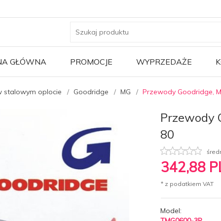
NA GŁÓWNA
PROMOCJE
WYPRZEDAŻE
K
 stalowym oplocie
Goodridge
MG
Przewody Goodridge, 
Przewody 
80
śred
342,
88
P
* z podatkiem VAT
Model:
TMG0600-3P