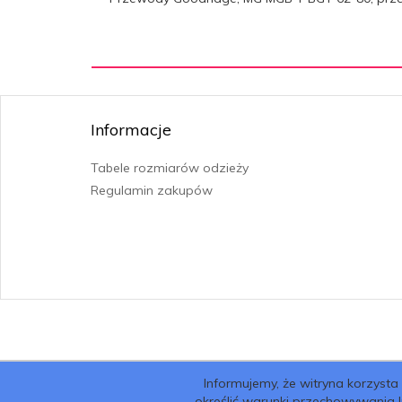
Informacje
Tabele rozmiarów odzieży
Regulamin zakupów
Informujemy, że witryna korzysta
określić warunki przechowywania 