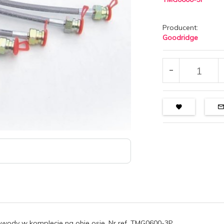
Producent:
Goodridge
ody w komplecie na obie osie. Nr ref. TMG0600-3P