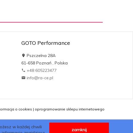
GOTO Performance
Pszczelna 28A
61-658
Poznań
,
Polska
+48 605223477
info@ra-ce.pl
formacja o cookies
|
oprogramowanie sklepu internetowego
ożesz w każdej chwili
zamknij
 informacje znajdziesz