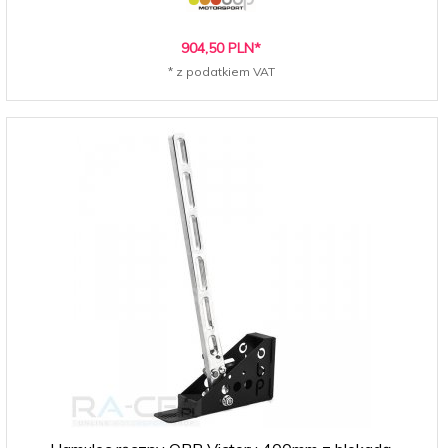
904,
50
PLN*
* z podatkiem VAT