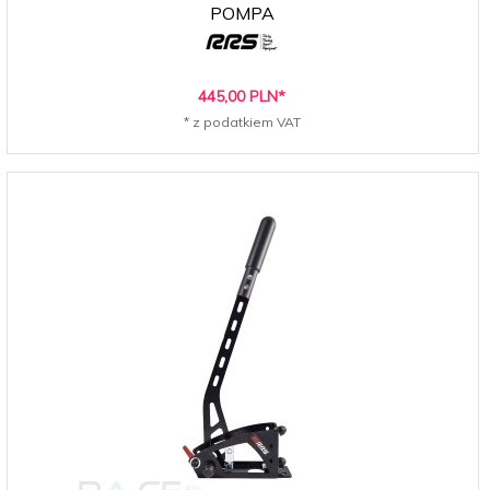
POMPA
445,
00
PLN*
* z podatkiem VAT