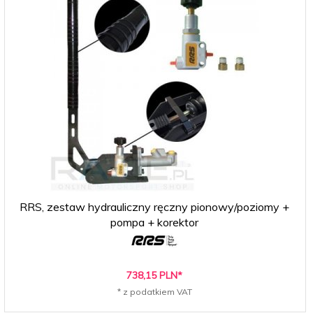
RRS, zestaw hydrauliczny ręczny pionowy/poziomy +
pompa + korektor
738,
15
PLN*
* z podatkiem VAT