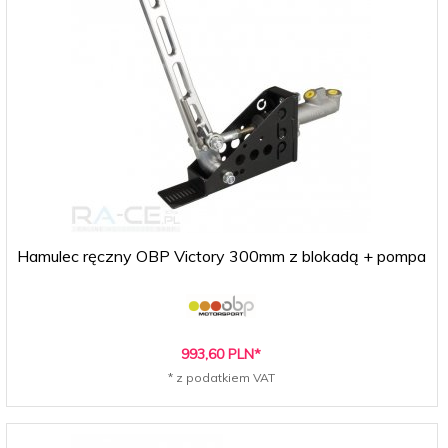
Hamulec ręczny OBP Victory 300mm z blokadą + pompa
993,
60
PLN*
* z podatkiem VAT