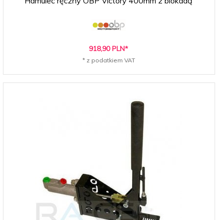
Hamulec ręczny OBP Victory 400mm z blokadą
918,
90
PLN*
* z podatkiem VAT