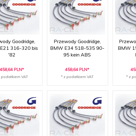
wody Goodridge,
Przewody Goodridge,
Przewo
21 316-320 bis
BMW E34 518-535 90-
BMW 15
'82
95 kein ABS
458,
64
PLN*
458,
64
PLN*
45
z podatkiem VAT
* z podatkiem VAT
* z p