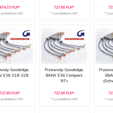
674,
73
PLN*
727,
65
PLN*
72
z podatkiem VAT
* z podatkiem VAT
* z p
wody Goodridge,
Przewody Goodridge,
Przewo
 E36 318-328
BMW E36 Compact
BM
'97>
(Sch
727,
65
PLN*
727,
65
PLN*
72
z podatkiem VAT
* z podatkiem VAT
* z p