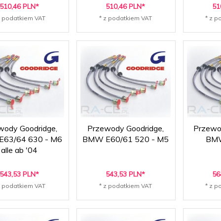
510,
46
PLN*
510,
46
PLN*
51
z podatkiem VAT
* z podatkiem VAT
* z p
wody Goodridge,
Przewody Goodridge,
Przewo
63/64 630 - M6
BMW E60/61 520 - M5
BM
alle ab '04
543,
53
PLN*
543,
53
PLN*
56
z podatkiem VAT
* z podatkiem VAT
* z p