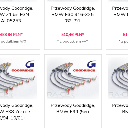
wody Goodridge,
Przewody Goodridge,
Przewo
 Z1 bis FGN:
BMW E30 316-325
BMW E
AL05253
'82-'91
458,
64
PLN*
510,
46
PLN*
51
z podatkiem VAT
* z podatkiem VAT
* z p
wody Goodridge,
Przewody Goodridge,
Przewo
 E38 7er alle
BMW E39 (5er)
B
0/94-10/01+