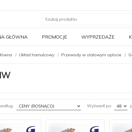
NA GŁÓWNA
PROMOCJE
WYPRZEDAŻE
K
główna
Układ hamulcowy
Przewody w stalowym oplocie
G
MW
sort
pop
według:
Wyświetl po
p