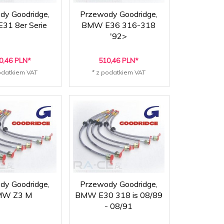
dy Goodridge,
Przewody Goodridge,
31 8er Serie
BMW E36 316-318
'92>
0,
46
PLN*
510,
46
PLN*
odatkiem VAT
* z podatkiem VAT
dy Goodridge,
Przewody Goodridge,
MW Z3 M
BMW E30 318 is 08/89
- 08/91