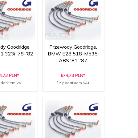
dy Goodridge,
Przewody Goodridge,
 323i '78-'82
BMW E28 518-M535i
ABS '81-'87
4,
73
PLN*
674,
73
PLN*
odatkiem VAT
* z podatkiem VAT