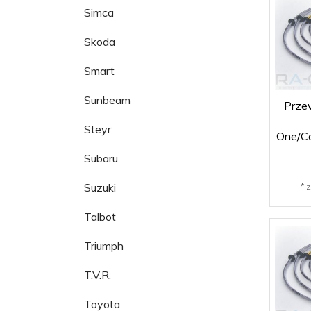
Simca
Skoda
Smart
Sunbeam
Prze
Steyr
One/C
Subaru
Suzuki
* 
Talbot
Triumph
T.V.R.
Toyota