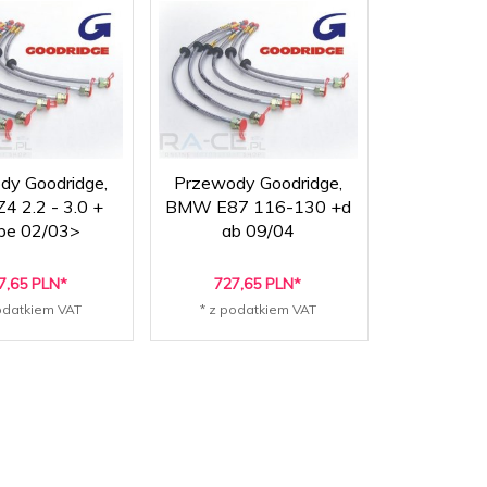
dy Goodridge,
Przewody Goodridge,
 2.2 - 3.0 +
BMW E87 116-130 +d
pe 02/03>
ab 09/04
7,
65
PLN*
727,
65
PLN*
odatkiem VAT
* z podatkiem VAT