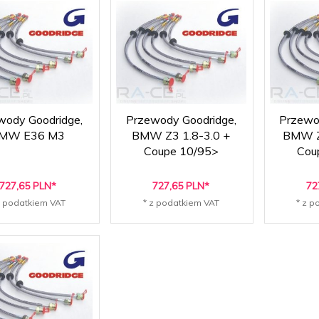
wody Goodridge,
Przewody Goodridge,
Przewo
MW E36 M3
BMW Z3 1.8-3.0 +
BMW Z4
Coupe 10/95>
Cou
727,
65
PLN*
727,
65
PLN*
72
z podatkiem VAT
* z podatkiem VAT
* z p