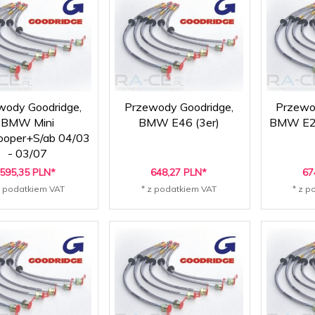
wody Goodridge,
Przewody Goodridge,
Przewo
BMW Mini
BMW E46 (3er)
BMW E21
ooper+S/ab 04/03
- 03/07
595,
35
PLN*
648,
27
PLN*
67
z podatkiem VAT
* z podatkiem VAT
* z p