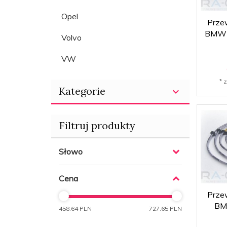
Opel
Prze
BMW 
Volvo
VW
* 
Kategorie
Filtruj produkty
Słowo
Cena
Prze
BM
458.64 PLN
727.65 PLN