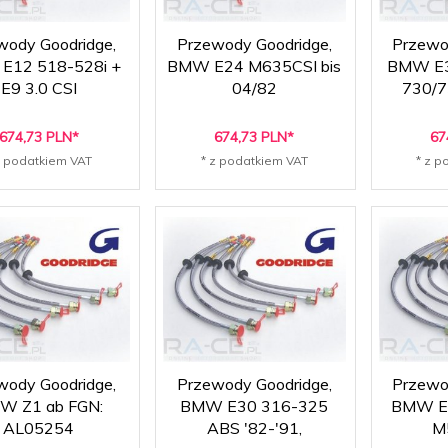
wody Goodridge,
Przewody Goodridge,
Przewo
E12 518-528i +
BMW E24 M635CSI bis
BMW E3
E9 3.0 CSI
04/82
730/7
674,
73
PLN*
674,
73
PLN*
67
z podatkiem VAT
* z podatkiem VAT
* z p
wody Goodridge,
Przewody Goodridge,
Przewo
W Z1 ab FGN:
BMW E30 316-325
BMW E3
AL05254
ABS '82-'91,
M