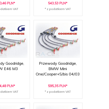
0,
46
PLN*
543,
53
PLN*
odatkiem VAT
* z podatkiem VAT
dy Goodridge,
Przewody Goodridge,
W E46 M3
BMW Mini
One/Cooper+S/bis 04/03
4,
48
PLN*
595,
35
PLN*
odatkiem VAT
* z podatkiem VAT