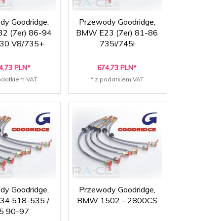
dy Goodridge,
Przewody Goodridge,
2 (7er) 86-94
BMW E23 (7er) 81-86
30 V8/735+
735i/745i
4,
73
PLN*
674,
73
PLN*
odatkiem VAT
* z podatkiem VAT
dy Goodridge,
Przewody Goodridge,
4 518-535 /
BMW 1502 - 2800CS
5 90-97