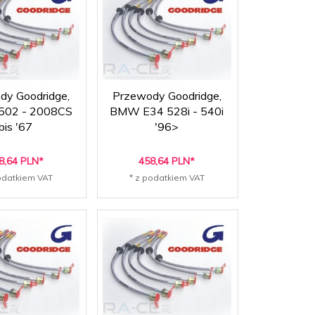
dy Goodridge,
Przewody Goodridge,
02 - 2008CS
BMW E34 528i - 540i
bis '67
'96>
8,
64
PLN*
458,
64
PLN*
odatkiem VAT
* z podatkiem VAT