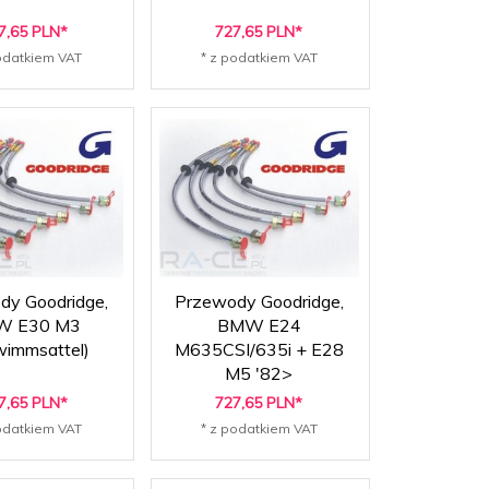
7,
65
PLN*
727,
65
PLN*
odatkiem VAT
* z podatkiem VAT
dy Goodridge,
Przewody Goodridge,
W E30 M3
BMW E24
wimmsattel)
M635CSI/635i + E28
M5 '82>
7,
65
PLN*
727,
65
PLN*
odatkiem VAT
* z podatkiem VAT