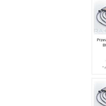
Prze
B
* 