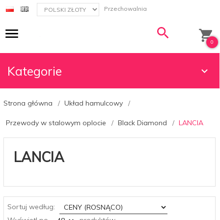
currency_h
Przechowalnia
0
Kategorie
Strona główna
Układ hamulcowy
Przewody w stalowym oplocie
Black Diamond
LANCIA
LANCIA
sort
Sortuj według:
pop
Wyświetl po
produktów