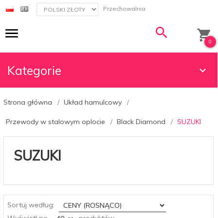
currency_h
Przechowalnia
0
Kategorie
Strona główna
Układ hamulcowy
Przewody w stalowym oplocie
Black Diamond
SUZUKI
SUZUKI
sort
Sortuj według:
pop
Wyświetl po
produktów